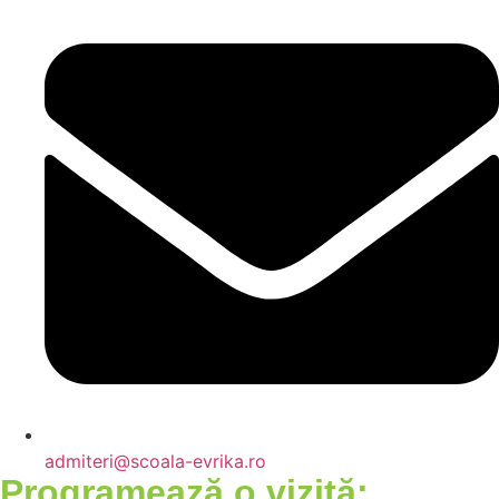
admiteri@scoala-evrika.ro
Programează o vizită: