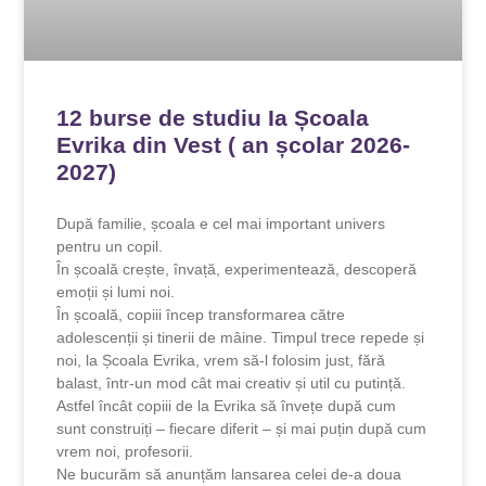
12 burse de studiu Ia Școala
Evrika din Vest ( an școlar 2026-
2027)
După familie, școala e cel mai important univers
pentru un copil.
În școală crește, învață, experimentează, descoperă
emoții și lumi noi.
În școală, copiii încep transformarea către
adolescenții și tinerii de mâine. Timpul trece repede și
noi, la Școala Evrika, vrem să-l folosim just, fără
balast, într-un mod cât mai creativ și util cu putință.
Astfel încât copiii de la Evrika să învețe după cum
sunt construiți – fiecare diferit – și mai puțin după cum
vrem noi, profesorii.
Ne bucurăm să anunțăm lansarea celei de-a doua