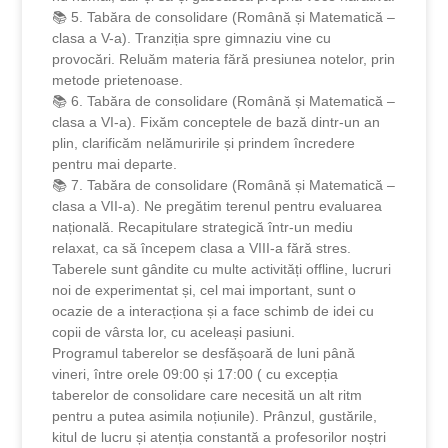
📚 5. Tabăra de consolidare (Română și Matematică –
clasa a V-a). Tranziția spre gimnaziu vine cu
provocări. Reluăm materia fără presiunea notelor, prin
metode prietenoase.
📚 6. Tabăra de consolidare (Română și Matematică –
clasa a VI-a). Fixăm conceptele de bază dintr-un an
plin, clarificăm nelămuririle și prindem încredere
pentru mai departe.
📚 7. Tabăra de consolidare (Română și Matematică –
clasa a VII-a). Ne pregătim terenul pentru evaluarea
națională. Recapitulare strategică într-un mediu
relaxat, ca să începem clasa a VIII-a fără stres.
Taberele sunt gândite cu multe activități offline, lucruri
noi de experimentat și, cel mai important, sunt o
ocazie de a interacționa și a face schimb de idei cu
copii de vârsta lor, cu aceleași pasiuni.
Programul taberelor se desfășoară de luni până
vineri, între orele 09:00 și 17:00 ( cu excepția
taberelor de consolidare care necesită un alt ritm
pentru a putea asimila noțiunile). Prânzul, gustările,
kitul de lucru și atenția constantă a profesorilor noștri