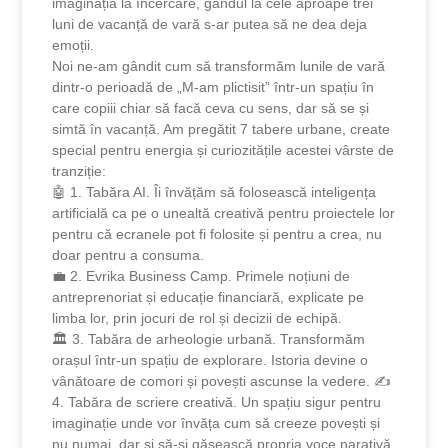
imaginația la încercare, gândul la cele aproape trei
luni de vacanță de vară s-ar putea să ne dea deja
emoții.
Noi ne-am gândit cum să transformăm lunile de vară
dintr-o perioadă de „M-am plictisit” într-un spațiu în
care copiii chiar să facă ceva cu sens, dar să se și
simtă în vacanță. Am pregătit 7 tabere urbane, create
special pentru energia și curiozitățile acestei vârste de
tranziție:
🤖 1. Tabăra AI. Îi învățăm să folosească inteligența
artificială ca pe o unealtă creativă pentru proiectele lor
pentru că ecranele pot fi folosite și pentru a crea, nu
doar pentru a consuma.
💼 2. Evrika Business Camp. Primele noțiuni de
antreprenoriat și educație financiară, explicate pe
limba lor, prin jocuri de rol și decizii de echipă.
🏛️ 3. Tabăra de arheologie urbană. Transformăm
orașul într-un spațiu de explorare. Istoria devine o
vânătoare de comori și povești ascunse la vedere. ✍️
4. Tabăra de scriere creativă. Un spațiu sigur pentru
imaginație unde vor învăța cum să creeze povești și
nu numai, dar și să-și găsească propria voce narativă.