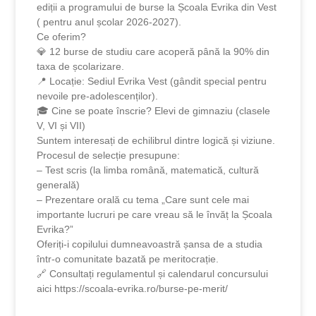
ediții a programului de burse la Școala Evrika din Vest
( pentru anul școlar 2026-2027).
Ce oferim?
💎 12 burse de studiu care acoperă până la 90% din
taxa de școlarizare.
📍 Locație: Sediul Evrika Vest (gândit special pentru
nevoile pre-adolescenților).
🎓 Cine se poate înscrie? Elevi de gimnaziu (clasele
V, VI și VII)
Suntem interesați de echilibrul dintre logică și viziune.
Procesul de selecție presupune:
– Test scris (la limba română, matematică, cultură
generală)
– Prezentare orală cu tema „Care sunt cele mai
importante lucruri pe care vreau să le învăț la Școala
Evrika?”
Oferiți-i copilului dumneavoastră șansa de a studia
într-o comunitate bazată pe meritocrație.
🔗 Consultați regulamentul și calendarul concursului
aici https://scoala-evrika.ro/burse-pe-merit/