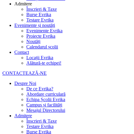
Admitere
Înscrieri & Taxe
Burse Evrika
Testare Evrika
Evenimente și noutăți
Evenimente Evrika
Proiecte Evrika
Noutăți
Calendarul școlii
Contact
Locații Evrika
Alătură-te echipei!
CONTACTEAZĂ-NE
Despre Noi
De ce Evrika?
Abordare curriculară
Echipa Școlii Evrika
Campus și facilități
Mesajul Directorului
Admitere
Înscrieri & Taxe
Testare Evrika
Burse Evrika