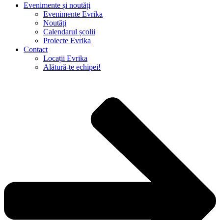
Evenimente și noutăți
Evenimente Evrika
Noutăți
Calendarul școlii
Proiecte Evrika
Contact
Locații Evrika
Alătură-te echipei!