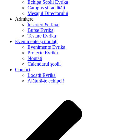
Echipa Școlii Evrika
Campus și facilități
Mesajul Directorului
Admitere
Înscrieri & Taxe
Burse Evrika
Testare Evrika
Evenimente și noutăți
Evenimente Evrika
Proiecte Evrika
Noutăți
Calendarul școlii
Contact
Locații Evrika
Alătură-te echipei!