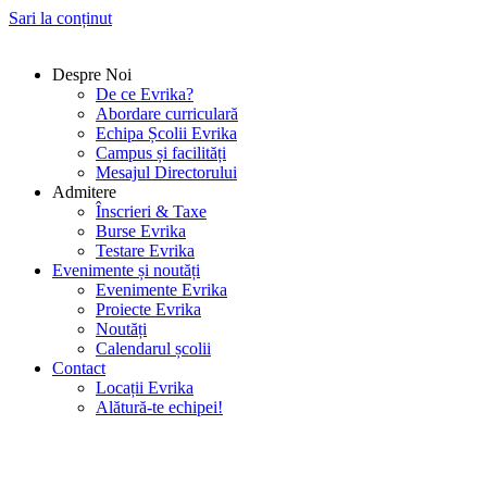
Sari la conținut
Despre Noi
De ce Evrika?
Abordare curriculară
Echipa Școlii Evrika
Campus și facilități
Mesajul Directorului
Admitere
Înscrieri & Taxe
Burse Evrika
Testare Evrika
Evenimente și noutăți
Evenimente Evrika
Proiecte Evrika
Noutăți
Calendarul școlii
Contact
Locații Evrika
Alătură-te echipei!