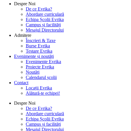
Despre Noi
De ce Evrika?
Abordare curriculară
Echipa Școlii Evrika
Campus și facilități
Mesajul Directorului
Admitere
Înscrieri & Taxe
Burse Evrika
Testare Evrika
Evenimente și noutăți
Evenimente Evrika
Proiecte Evrika
Noutăți
Calendarul școlii
Contact
Locații Evrika
Alătură-te echipei!
Despre Noi
De ce Evrika?
Abordare curriculară
Echipa Școlii Evrika
Campus și facilități
Mesajul Directorului