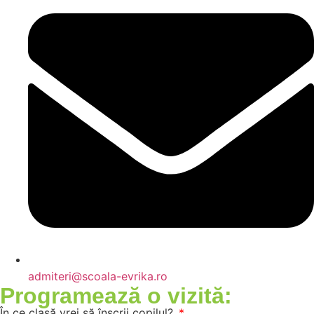
admiteri@scoala-evrika.ro
Programează o vizită:
În ce clasă vrei să înscrii copilul?