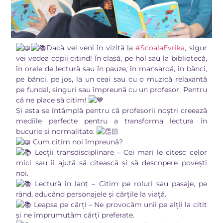
Dacă vei veni în vizită la
#ScoalaEvrika
, sigur
vei vedea copii citind! În clasă, pe hol sau la bibliotecă,
în orele de lectură sau în pauze, în mansardă, în bănci,
pe bănci, pe jos, la un ceai sau cu o muzică relaxantă
pe fundal, singuri sau împreună cu un profesor. Pentru
că ne place să citim!
Și asta se întâmplă pentru că profesorii noștri creează
mediile perfecte pentru a transforma lectura în
bucurie și normalitate.
Cum citim noi împreună?
Lecții transdisciplinare – Cei mari le citesc celor
mici sau îi ajută să citească și să descopere povești
noi.
Lectură în lanț – Citim pe roluri sau pasaje, pe
rând, aducând personajele și cărțile la viață.
Leapșa pe cărți – Ne provocăm unii pe alții la citit
și ne împrumutăm cărți preferate.