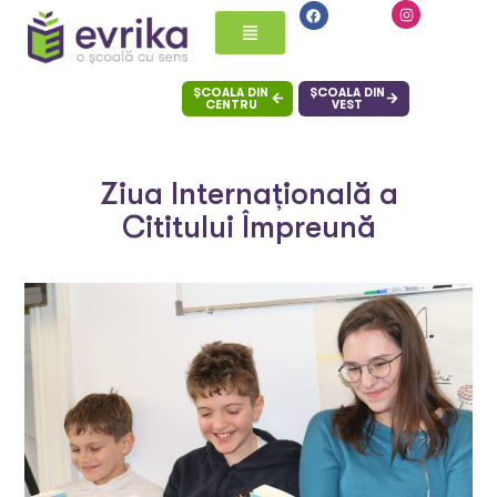
ȘCOALA DIN
ȘCOALA DIN
CENTRU
VEST
Ziua Internațională a
Cititului Împreună