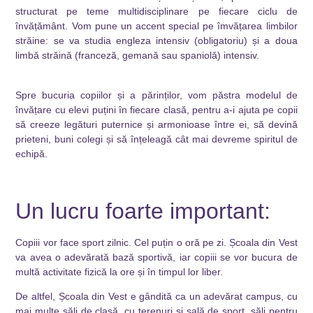
structurat pe teme multidisciplinare pe fiecare ciclu de
învățământ. Vom pune un accent special pe îmvățarea limbilor
străine: se va studia engleza intensiv (obligatoriu) și a doua
limbă străină (franceză, gemană sau spaniolă) intensiv.
Spre bucuria copiilor și a părinților, vom păstra modelul de
învățare cu elevi puțini în fiecare clasă, pentru a-i ajuta pe copii
să creeze legături puternice și armonioase între ei, să devină
prieteni, buni colegi și să înțeleagă cât mai devreme spiritul de
echipă.
Un lucru foarte important:
Copiii vor face sport zilnic. Cel puțin o oră pe zi. Școala din Vest
va avea o adevărată bază sportivă, iar copiii se vor bucura de
multă activitate fizică la ore și în timpul lor liber.
De altfel, Școala din Vest e gândită ca un adevărat campus, cu
mai multe săli de clasă, cu terenuri și sală de sport, săli pentru