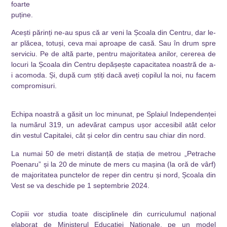
foarte
puține.
Acești părinți ne-au spus că ar veni la Școala din Centru, dar le-
ar plăcea, totuși, ceva mai aproape de casă. Sau în drum spre
serviciu. Pe de altă parte, pentru majoritatea anilor, cererea de
locuri la Școala din Centru depășește capacitatea noastră de a-
i acomoda. Și, după cum știți dacă aveți copilul la noi, nu facem
compromisuri.
Echipa noastră a găsit un loc minunat, pe Splaiul Independenței
la numărul 319, un adevărat campus ușor accesibil atât celor
din vestul Capitalei, cât și celor din centru sau chiar din nord.
La numai 50 de metri distanță de stația de metrou „Petrache
Poenaru” și la 20 de minute de mers cu mașina (la oră de vârf)
de majoritatea punctelor de reper din centru și nord, Școala din
Vest se va deschide pe 1 septembrie 2024.
Copiii vor studia toate disciplinele din curriculumul național
elaborat de Ministerul Educației Naționale, pe un model