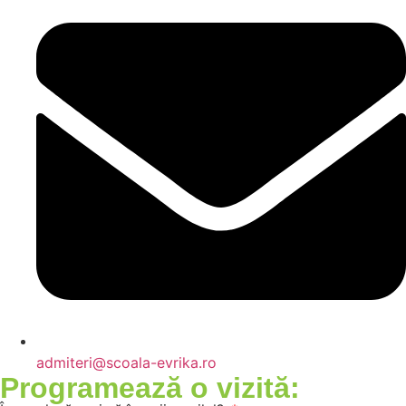
admiteri@scoala-evrika.ro
Programează o vizită: