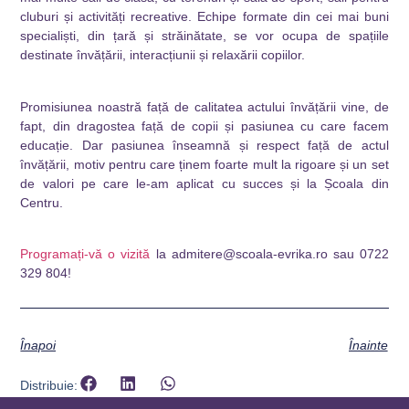
cluburi și activități recreative. Echipe formate din cei mai buni
specialiști, din țară și străinătate, se vor ocupa de spațiile
destinate învățării, interacțiunii și relaxării copiilor.
Promisiunea noastră față de calitatea actului învățării vine, de
fapt, din dragostea față de copii și pasiunea cu care facem
educație. Dar pasiunea înseamnă și respect față de actul
învățării, motiv pentru care ținem foarte mult la rigoare și un set
de valori pe care le-am aplicat cu succes și la Școala din
Centru.
Programați-vă o vizită
la admitere@scoala-evrika.ro sau 0722
329 804!
Înapoi
Înainte
Distribuie: